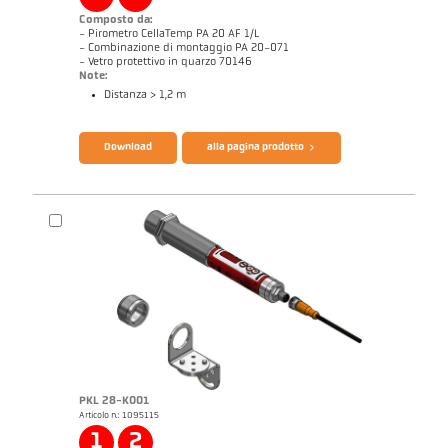
Composto da:
- Pirometro CellaTemp PA 20 AF 1/L
- Combinazione di montaggio PA 20-071
- Vetro protettivo in quarzo 70146
Note:
Distanza > 1,2 m
Catalogo CellaTemp PA
Questionario per pirometri ad infrarossi
Download
alla pagina prodotto
PKL 28-K001
Articolo n.: 1095115
Disegno PA 20-K003
1
2