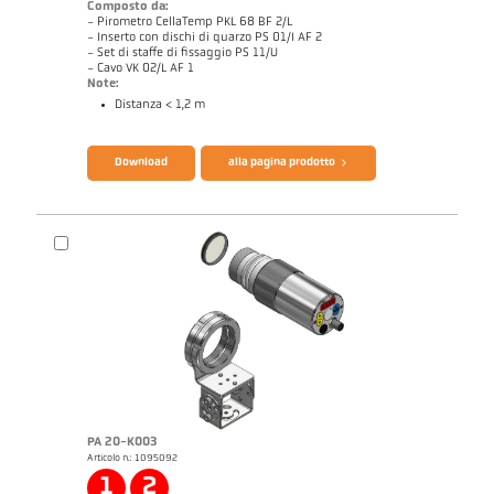
Composto da:
- Pirometro CellaTemp PKL 68 BF 2/L
- Inserto con dischi di quarzo PS 01/I AF 2
- Set di staffe di fissaggio PS 11/U
- Cavo VK 02/L AF 1
Note:
Distanza < 1,2 m
Catalogo CellaTemp PK PKF PKL
Questionario per pirometri ad infrarossi
Download
alla pagina prodotto
PA 20-K003
Articolo n.: 1095092
Disegno PKL 68-K002
1
2