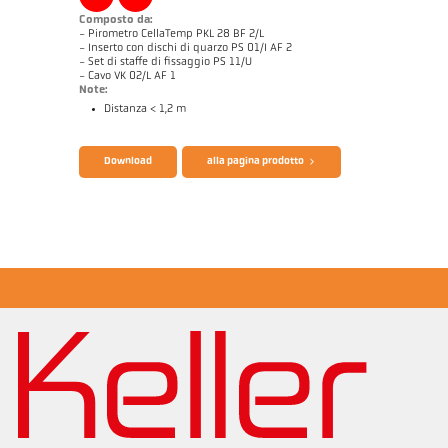
Composto da:
- Pirometro CellaTemp PKL 28 BF 2/L
- Inserto con dischi di quarzo PS 01/I AF 2
- Set di staffe di fissaggio PS 11/U
- Cavo VK 02/L AF 1
Note:
Distanza < 1,2 m
Catalogo CellaTemp PK PKF PKL
Questionario per pirometri ad infrarossi
Download
alla pagina prodotto
Disegno PKL 28-K001