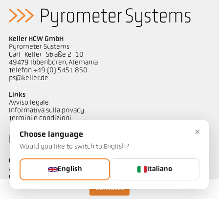
Keller HCW GmbH
Pyrometer Systems
Carl-Keller-Straße 2-10
49479 Ibbenbüren, Alemania
Telefon +49 (0) 5451 850
ps@keller.de
Links
Avviso legale
Informativa sulla privacy
Termini e condizioni
×
Choose language
Would you like to switch to English?
Contatto
Avete domande riguardo alle nostre soluzioni di misurazione
English
Italiano
della temperatura? Il nostro team è a vostra disposizione per
assistervi.
Contatto
Contattateci