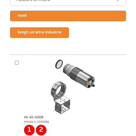
Posizione di misura
reset
Scegli un'altra industria
PA 40-K008
Articolo n.: 1095086
1
2