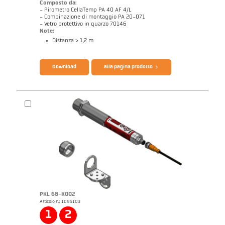
Composto da:
- Pirometro CellaTemp PA 40 AF 4/L
- Combinazione di montaggio PA 20-071
- Vetro protettivo in quarzo 70146
Note:
Distanza > 1,2 m
Catalogo CellaTemp PA
Questionario per pirometri ad infrarossi
Download
alla pagina prodotto
PKL 68-K002
Articolo n.: 1095103
Disegno PA 40-K008
1
2