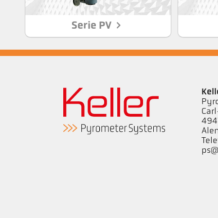
Serie PV
Kel
Pyr
Carl
494
Ale
Tele
ps@