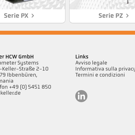
Serie PX
Serie PZ
ler HCW GmbH
Links
ometer Systems
Avviso legale
-Keller-Straße 2-10
Informativa sulla privac
79 Ibbenbüren,
Termini e condizioni
mania
fon +49 (0) 5451 850
keller.de