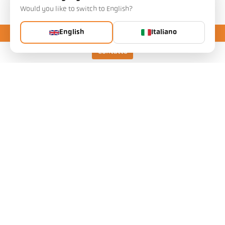
Would you like to switch to English?
English
Italiano
Contatto
Keller HCW GmbH
Pyrometer Systems
Carl-Keller-Straße 2-10
49479 Ibbenbüren, Alemania
Telefon +49 (0) 5451 850
ps@keller.de
Links
Avviso legale