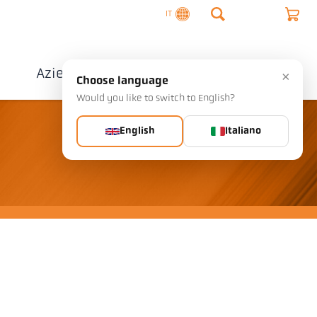
IT
o
Azienda
Contatto
×
Choose language
Would you like to switch to English?
English
Italiano