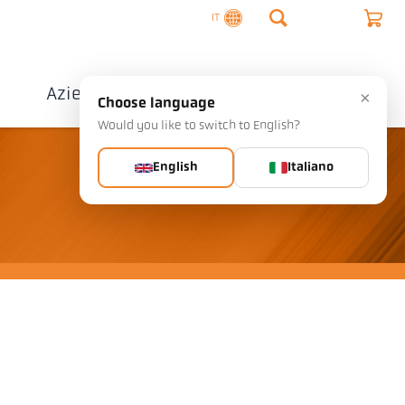
IT
o
Azienda
Contatto
×
Choose language
Would you like to switch to English?
English
Italiano