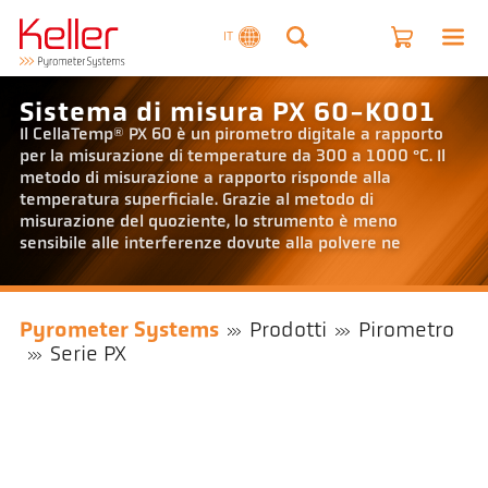
IT
Sistema di misura PX 60-K001
Il CellaTemp® PX 60 è un pirometro digitale a rapporto
per la misurazione di temperature da 300 a 1000 °C. Il
metodo di misurazione a rapporto risponde alla
temperatura superficiale. Grazie al metodo di
misurazione del quoziente, lo strumento è meno
sensibile alle interferenze dovute alla polvere ne
Pyrometer Systems
Prodotti
Pirometro
Serie PX