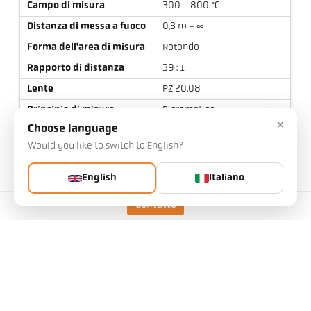
Campo di misura
300 - 800 °C
Distanza di messa a fuoco
0,3 m - ∞
Forma dell'area di misura
Rotondo
Rapporto di distanza
39 : 1
Lente
PZ 20.08
Principio di misura
Bicromatico
×
Choose language
Dispositivo di
Luce pilota laser
avvistamento
Would you like to switch to English?
English
Italiano
Contatto
Dati tecnici
Download
Calcolatore del campo di misura