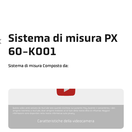
Sistema di misura PX
60-K001
Sistema di misura Composto da:
Questo video verrà caricato da YouTube solo quando cliccherai sul pulsante Play. Durante il caricamento, i dati
vengono trasmessi a YouTube, dove vengono elaborati al di fuori della nostra sfera di influenza. Maggiori
informazioni sono disponibili nella nostra informativa sulla privacy.
Caratteristiche della videocamera