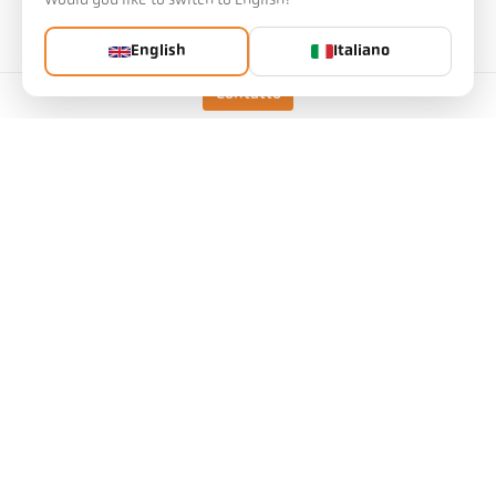
Would you like to switch to English?
Rapporto di distanza
39 : 1
Lente
PZ 20.08
English
Italiano
Principio di misura
Bicromatico
Contatto
Dispositivo di
Luce pilota laser
avvistamento
Dati tecnici
Download
Calcolatore del campo di misura
Accessori
Calcolatore di emissività