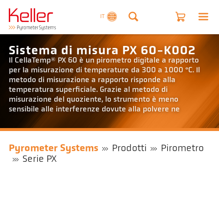
IT
Sistema di misura PX 60-K002
Il CellaTemp® PX 60 è un pirometro digitale a rapporto
per la misurazione di temperature da 300 a 1000 °C. Il
metodo di misurazione a rapporto risponde alla
temperatura superficiale. Grazie al metodo di
misurazione del quoziente, lo strumento è meno
sensibile alle interferenze dovute alla polvere ne
Pyrometer Systems
Prodotti
Pirometro
Serie PX