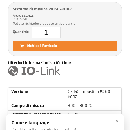
Sistema di misura PX 60-K002
Art. n.: 1117611
PGB-n.: 500
Potete richiedere questo articolo a noi
Quantità:
Richiedi l'articolo
Ulteriori informazioni su IO-Link:
Versione
CellaCombustion PX 60-
K002
Campo di misura
300 - 800 °C
Distanza di messa a fuoco
0,3 m - ∞
×
Choose language
Forma dell'area di misura
Rotondo