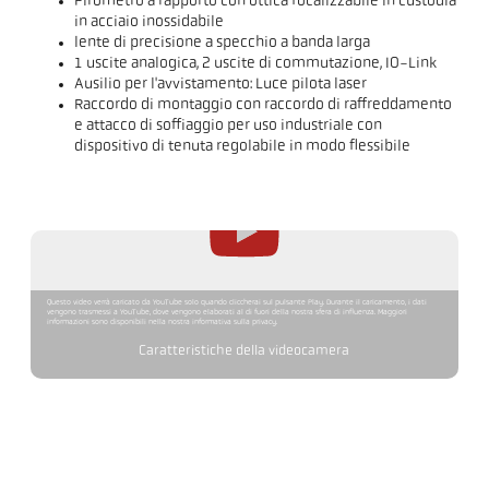
Pirometro a rapporto con ottica focalizzabile in custodia
in acciaio inossidabile
lente di precisione a specchio a banda larga
1 uscite analogica, 2 uscite di commutazione, IO-Link
Ausilio per l'avvistamento: Luce pilota laser
Raccordo di montaggio con raccordo di raffreddamento
e attacco di soffiaggio per uso industriale con
dispositivo di tenuta regolabile in modo flessibile
Questo video verrà caricato da YouTube solo quando cliccherai sul pulsante Play. Durante il caricamento, i dati
vengono trasmessi a YouTube, dove vengono elaborati al di fuori della nostra sfera di influenza. Maggiori
informazioni sono disponibili nella nostra informativa sulla privacy.
Caratteristiche della videocamera