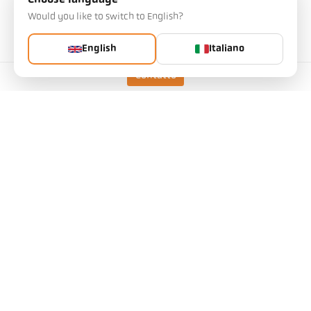
Choose language
La scelta influisce sulle altre impostazioni
Would you like to switch to English?
Art. n.: 1125229
English
Italiano
Potete richiedere questo articolo a noi
Contatto
Quantità:
Richiedi l'articolo
Versione
CellaTemp PK 51 BF 1
Campo di misura
400 - 1400 °C
Campo di misura
11 mm
Distanza di messa a fuoco
0,4 m
Forma dell'area di misura
Rotondo
Principio di misura
Monocromatico