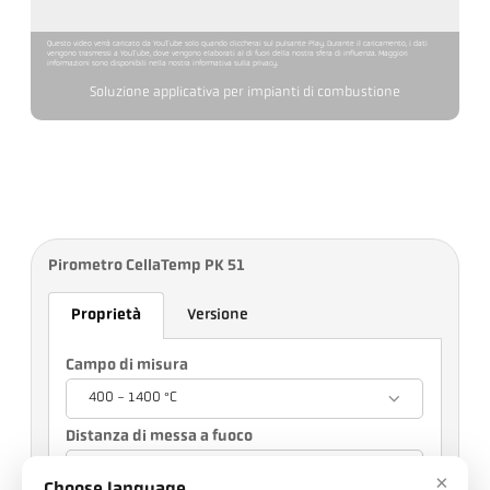
Questo video verrà caricato da YouTube solo quando cliccherai sul pulsante Play. Durante il caricamento, i dati
vengono trasmessi a YouTube, dove vengono elaborati al di fuori della nostra sfera di influenza. Maggiori
informazioni sono disponibili nella nostra informativa sulla privacy.
Soluzione applicativa per impianti di combustione
Pirometro CellaTemp PK 51
Proprietà
Versione
Campo di misura
400 - 1400 °C
Distanza di messa a fuoco
0,4 m
×