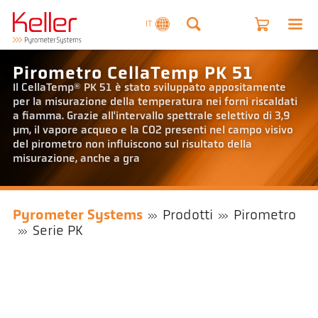
IT
Pirometro CellaTemp PK 51
Il CellaTemp® PK 51 è stato sviluppato appositamente
per la misurazione della temperatura nei forni riscaldati
a fiamma. Grazie all'intervallo spettrale selettivo di 3,9
µm, il vapore acqueo e la CO2 presenti nel campo visivo
del pirometro non influiscono sul risultato della
misurazione, anche a gra
Pyrometer Systems
Prodotti
Pirometro
Serie PK