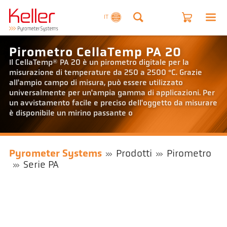
IT
Pirometro CellaTemp PA 20
Il CellaTemp® PA 20 è un pirometro digitale per la
misurazione di temperature da 250 a 2500 °C. Grazie
all'ampio campo di misura, può essere utilizzato
universalmente per un'ampia gamma di applicazioni. Per
un avvistamento facile e preciso dell'oggetto da misurare
è disponibile un mirino passante o
Pyrometer Systems
Prodotti
Pirometro
Serie PA