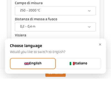
Campo di misura
250 - 2000 °C
Distanza di messa a fuoco
0,2 - 0,4 m
Visiera
Visiera trasparente
×
Choose language
La scelta influisce sulle altre impostazioni
Would you like to switch to English?
English
Italiano
Art. n.: 1016365
PGB-n.: 500
Potete richiedere questo articolo a noi
Contatto
Quantità:
Richiedi l'articolo
Versione
CellaTemp PA 20 AF 1
/D