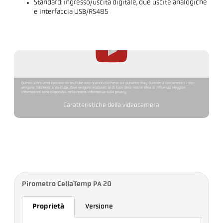
Standard: ingresso/uscita digitale, due uscite analogiche
e interfaccia USB/RS485
Questo video verrà caricato da YouTube solo quando cliccherai sul pulsante Play. Durante il caricamento, i dati
vengono trasmessi a YouTube, dove vengono elaborati al di fuori della nostra sfera di influenza. Maggiori
informazioni sono disponibili nella nostra informativa sulla privacy.
Caratteristiche della videocamera
Pirometro CellaTemp PA 20
Proprietà
Versione