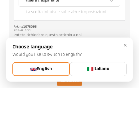
Visiera trasparente
La scelta influisce sulle altre impostazioni
Art. n.: 1078096
PGB-n.: 500
Potete richiedere questo articolo a noi
×
Quantità:
Choose language
Would you like to switch to English?
Richiedi l'articolo
English
Italiano
Versione
CellaTemp PA 28 AF 10
/D
Contatto
Campo di misura
75 - 650 °C
Distanza di messa a fuoco
0,3 m - ∞
Forma dell'area di misura
Rotondo
Rapporto di distanza
48 : 1
Lente
PZ 20.08
Principio di misura
Monocromatico