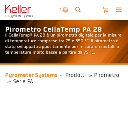
IT
Pirometro CellaTemp PA 28
Il CellaTemp® PA 28 è un pirometro digitale per la misura
di temperature comprese tra 75 e 650 °C. Il pirometro è
stato sviluppato appositamente per misurare i metalli a
temperature molto basse a partire da 75 °C.
Pyrometer Systems
Prodotti
Pirometro
Serie PA