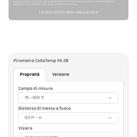
vengono trasmessi a YouTube, dove vengono elaborati al di fuori della nostra sfera di influenza. Maggiori
informazioni sono disponibili nella nostra informativa sulla privacy.
Caratteristiche della videocamera
Pirometro CellaTemp PA 28
Proprietà
Versione
Campo di misura
75 - 650 °C
Distanza di messa a fuoco
0,3 m - ∞
Visiera