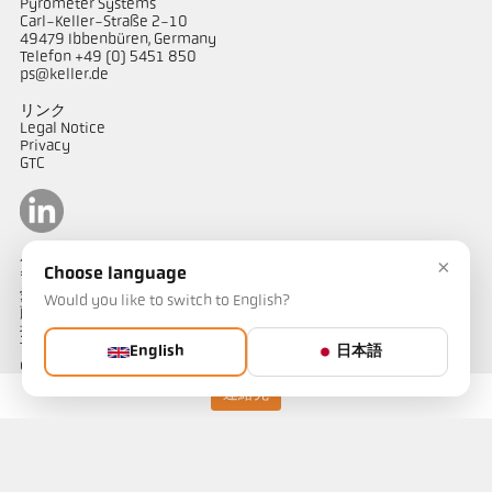
Pyrometer Systems
Carl-Keller-Straße 2-10
49479 Ibbenbüren, Germany
Telefon +49 (0) 5451 850
ps@keller.de
リンク
Legal Notice
Privacy
GTC
ケラーパイロメータージャパン
×
Choose language
〒487-0035
愛知県春日井市
Would you like to switch to English?
藤山台1-4-1
担当：山田
Telephone: 090-1754-1909
English
日本語
e-mail: kellerjapan@outlook.jp
連絡先