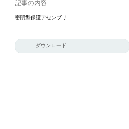
記事の内容
密閉型保護アセンブリ
ダウンロード
Kel
Pyr
Car
494
Ge