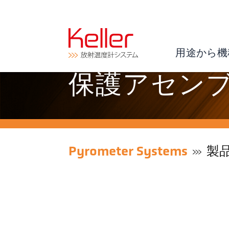
用途から機
保護アセンブリ 
Pyrometer Systems
製