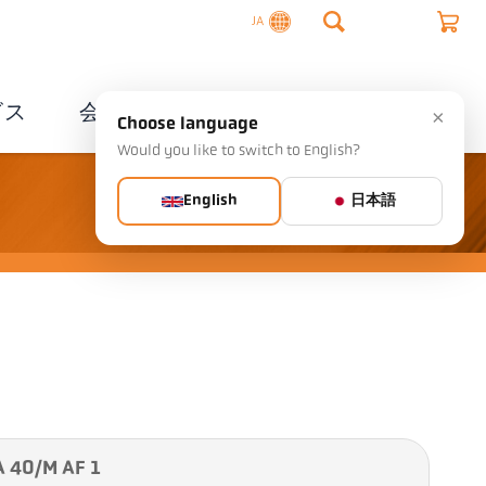
JA
ビス
会社概要
連絡先
×
Choose language
Would you like to switch to English?
English
日本語
0/M AF 1