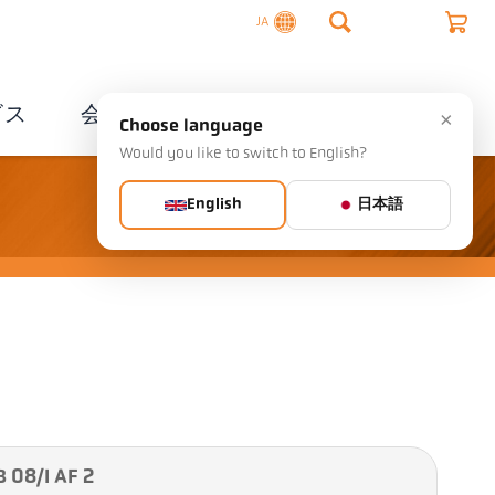
JA
ビス
会社概要
連絡先
×
Choose language
Would you like to switch to English?
English
日本語
8/I AF 2