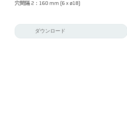
穴間隔 2：160 mm (6 x ø18)
ダウンロード
Kel
Pyr
Car
494
Ge
Tel
ps@