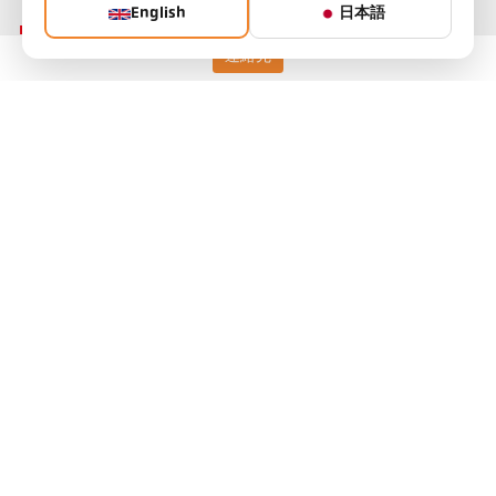
English
日本語
連絡先
Keller HCW GmbH
Pyrometer Systems
Carl-Keller-Straße 2-10
49479 Ibbenbüren, Germany
Telefon +49 (0) 5451 850
ps@keller.de
リンク
Legal Notice
Privacy
GTC