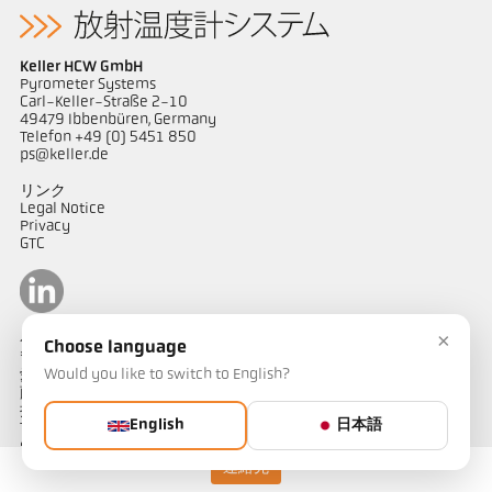
Keller HCW GmbH
Pyrometer Systems
Carl-Keller-Straße 2-10
49479 Ibbenbüren, Germany
Telefon +49 (0) 5451 850
ps@keller.de
リンク
Legal Notice
Privacy
GTC
×
ケラーパイロメータージャパン
Choose language
〒487-0035
Would you like to switch to English?
愛知県春日井市
藤山台1-4-1
担当：山田
English
日本語
Telephone: 090-1754-1909
e-mail: kellerjapan@outlook.jp
連絡先