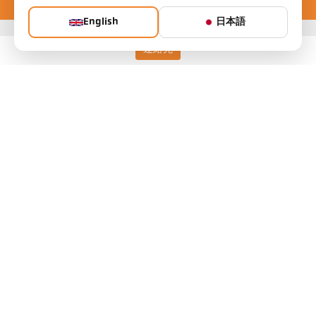
English
日本語
連絡先
Keller HCW GmbH
Pyrometer Systems
Carl-Keller-Straße 2-10
49479 Ibbenbüren, Germany
Telefon +49 (0) 5451 850
ps@keller.de
リンク
Legal Notice
Privacy
GTC