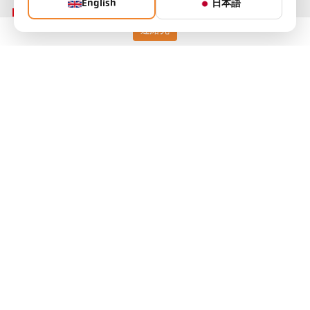
English
日本語
連絡先
Keller HCW GmbH
Pyrometer Systems
Carl-Keller-Straße 2-10
49479 Ibbenbüren, Germany
Telefon +49 (0) 5451 850
ps@keller.de
リンク
Legal Notice
Privacy
GTC