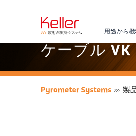
用途から機
ケーブル VK 0
Pyrometer Systems
製