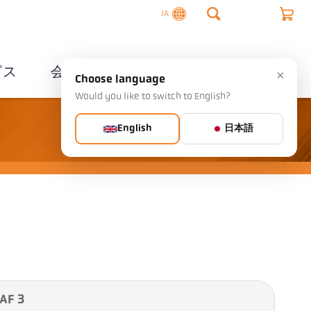
JA
ビス
会社概要
連絡先
×
Choose language
Would you like to switch to English?
English
日本語
AF 3