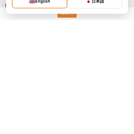
English
日本語
連絡先
Keller HCW GmbH
Pyrometer Systems
Carl-Keller-Straße 2-10
49479 Ibbenbüren, Germany
Telefon +49 (0) 5451 850
ps@keller.de
リンク
Legal Notice
Privacy
GTC