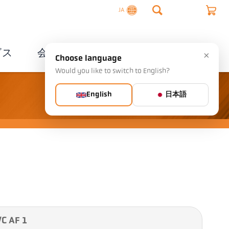
JA
ビス
会社概要
連絡先
×
Choose language
Would you like to switch to English?
English
日本語
 AF 1