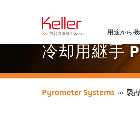
用途から機
冷却用継手 PK 
Pyrometer Systems
製