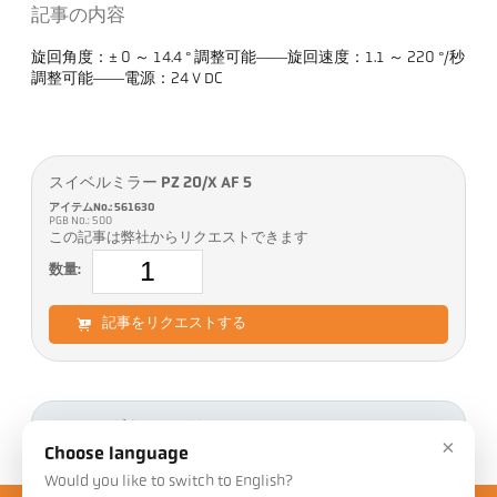
記事の内容
旋回角度：± 0 ～ 14.4 ° 調整可能――旋回速度：1.1 ～ 220 °/秒
調整可能――電源：24 V DC
スイベルミラー PZ 20/X AF 5
アイテムNo.: 561630
PGB No.: 500
この記事は弊社からリクエストできます
数量:
記事をリクエストする
ダウンロード
×
Choose language
Would you like to switch to English?