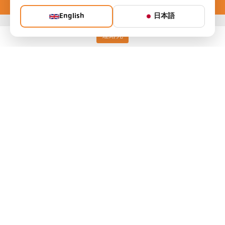
English
日本語
連絡先
Keller HCW GmbH
Pyrometer Systems
Carl-Keller-Straße 2-10
49479 Ibbenbüren, Germany
Telefon +49 (0) 5451 850
ps@keller.de
リンク
Legal Notice
Privacy
GTC