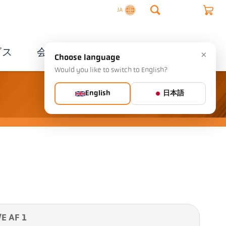
JA
ビス
会社概要
連絡先
×
Choose language
Would you like to switch to English?
English
日本語
 AF 1