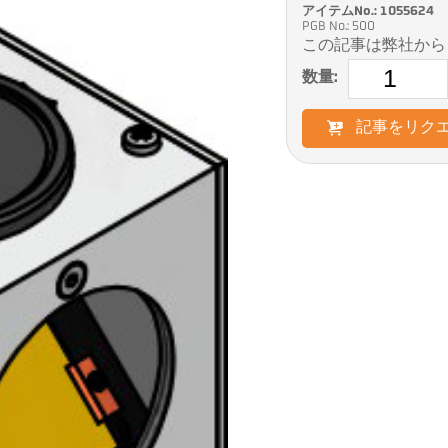
アイテムNo.: 1055624
PGB No.: 500
この記事は弊社から
数量:
記事をリク