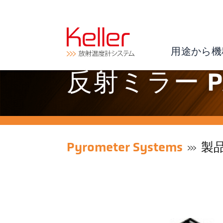
用途から機
反射ミラー PA 
Pyrometer Systems
製