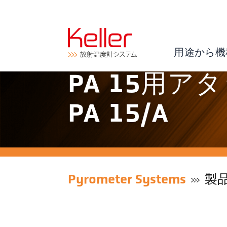
用途から機
PA 15用
PA 15/A
Pyrometer Systems
製