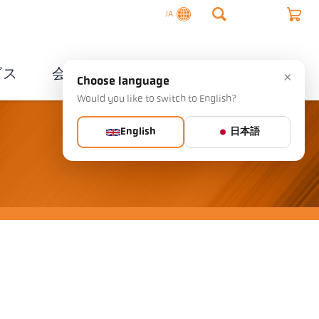
JA
ビス
会社概要
連絡先
×
Choose language
Would you like to switch to English?
English
日本語