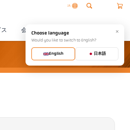
JA
ビス
会社概要
連絡先
×
Choose language
Would you like to switch to English?
English
日本語