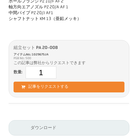
ボールフランジ PZ 10/F AF 2
軸方向エアノズル PZ 20/A AF 1
中間パイプ PZ 20/J AF1
シャフトナット KM 13（亜鉛メッキ）
組立セット PA 20-008
アイテムNo.: 1029675:JA
PGB No.: 500
この記事は弊社からリクエストできます
数量:
記事をリクエストする
ダウンロード