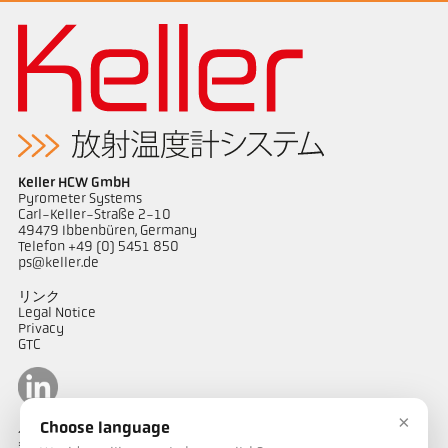
Keller HCW GmbH
Pyrometer Systems
Carl-Keller-Straße 2-10
49479 Ibbenbüren, Germany
Telefon +49 (0) 5451 850
ps@keller.de
リンク
Legal Notice
Privacy
GTC
×
Choose language
ケラーパイロメータージャパン