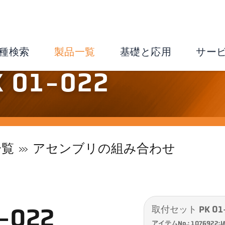
種検索
製品一覧
基礎と応用
サー
01-022
一覧
アセンブリの組み合わせ
取付セット PK 01
-022
アイテムNo.: 1076922:J