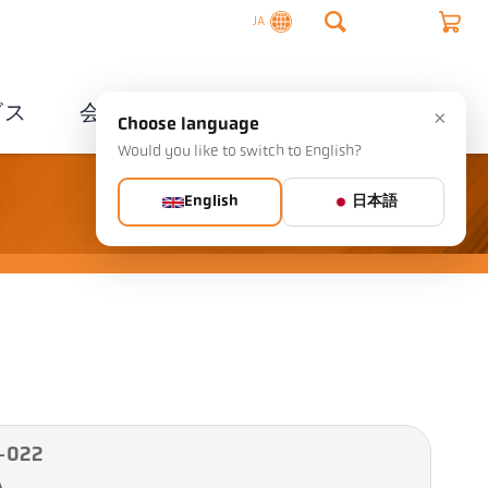
JA
ビス
会社概要
連絡先
×
Choose language
Would you like to switch to English?
English
日本語
-022
A