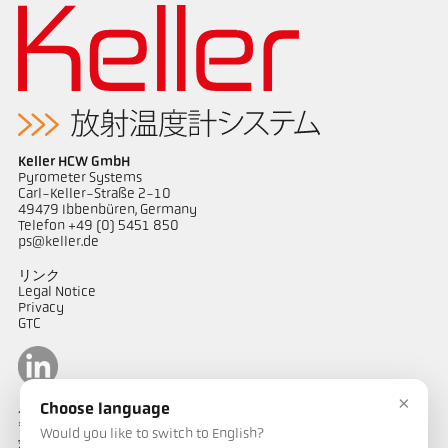
Keller HCW GmbH
Pyrometer Systems
Carl-Keller-Straße 2-10
49479 Ibbenbüren, Germany
Telefon +49 (0) 5451 850
ps@keller.de
リンク
Legal Notice
Privacy
GTC
×
Choose language
ケラーパイロメータージャパン
〒487-0035
Would you like to switch to English?
愛知県春日井市