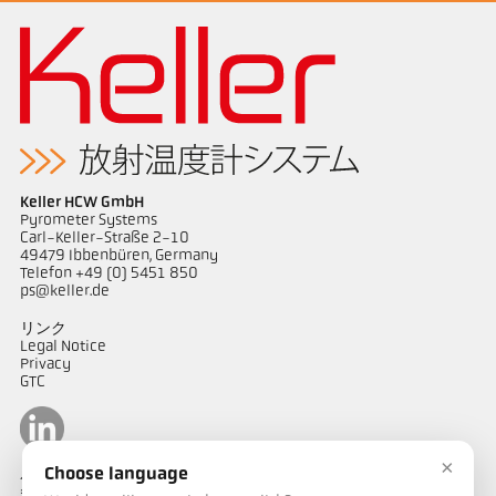
Keller HCW GmbH
Pyrometer Systems
Carl-Keller-Straße 2-10
49479 Ibbenbüren, Germany
Telefon +49 (0) 5451 850
ps@keller.de
リンク
Legal Notice
Privacy
GTC
×
Choose language
ケラーパイロメータージャパン