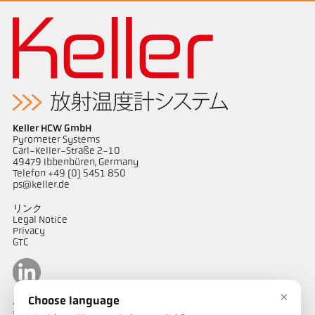
Keller HCW GmbH
Pyrometer Systems
Carl-Keller-Straße 2-10
49479 Ibbenbüren, Germany
Telefon +49 (0) 5451 850
ps@keller.de
リンク
Legal Notice
Privacy
GTC
×
Choose language
ケラーパイロメータージャパン