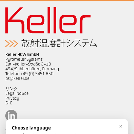
Keller HCW GmbH
Pyrometer Systems
Carl-Keller-Straße 2-10
49479 Ibbenbüren, Germany
Telefon +49 (0) 5451 850
ps@keller.de
リンク
Legal Notice
Privacy
GTC
×
Choose language
ケラーパイロメータージャパン