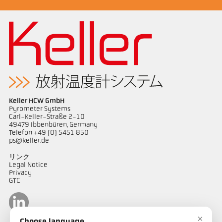
Keller HCW GmbH
Pyrometer Systems
Carl-Keller-Straße 2-10
49479 Ibbenbüren, Germany
Telefon +49 (0) 5451 850
ps@keller.de
リンク
Legal Notice
Privacy
GTC
×