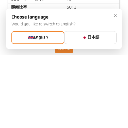
距離比率
50 : 1
×
目標
PZ 10.01
Choose language
Would you like to switch to English?
測定原理
単色
照準オプション
レンズを通しての視準
English
日本語
連絡先
テクニカルデータ
ダウンロード
測定フィールド計算機
アクセサリー
放射率計算機