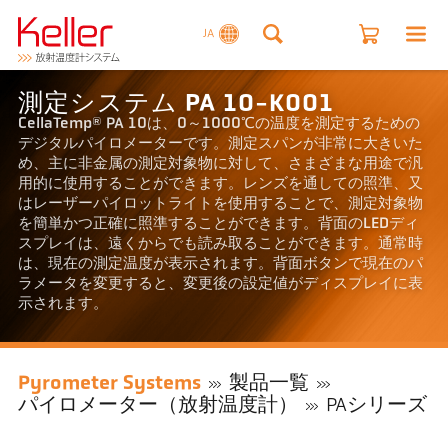
JA
測定システム PA 10-K001
CellaTemp® PA 10は、0～1000℃の温度を測定するための
デジタルパイロメーターです。測定スパンが非常に大きいた
め、主に非金属の測定対象物に対して、さまざまな用途で汎
用的に使用することができます。レンズを通しての照準、又
はレーザーパイロットライトを使用することで、測定対象物
を簡単かつ正確に照準することができます。背面のLEDディ
スプレイは、遠くからでも読み取ることができます。通常時
は、現在の測定温度が表示されます。背面ボタンで現在のパ
ラメータを変更すると、変更後の設定値がディスプレイに表
示されます。
Pyrometer Systems
製品一覧
パイロメーター（放射温度計）
PAシリーズ