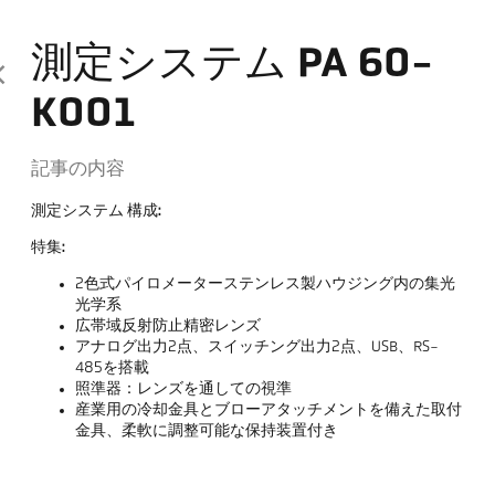
測定システム PA 60-
K001
記事の内容
測定システム 構成:
特集:
2色式パイロメーターステンレス製ハウジング内の集光
光学系
広帯域反射防止精密レンズ
アナログ出力2点、スイッチング出力2点、USB、RS-
485を搭載
照準器：レンズを通しての視準
産業用の冷却金具とブローアタッチメントを備えた取付
金具、柔軟に調整可能な保持装置付き