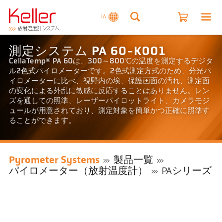
JA
測定システム PA 60-K001
CellaTemp® PA 60は、300～800℃の温度を測定するデジタ
ル2色式パイロメーターです。2色式測定方式のため、分光パ
イロメーターに比べ、視野内の埃、保護画面の汚れ、測定面
の変化による外乱に敏感に反応することはありません。レン
ズを通しての照準、レーザーパイロットライト、カメラモジ
ュールが用意されており、測定対象を簡単かつ正確に照準す
ることができます。
Pyrometer Systems
製品一覧
パイロメーター（放射温度計）
PAシリーズ