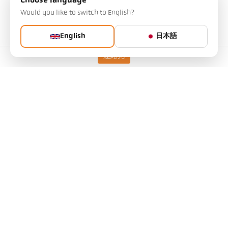
Choose language
Would you like to switch to English?
照準オプション
レンズを通しての視準
English
日本語
連絡先
テクニカルデータ
ダウンロード
測定フィールド計算機
アクセサリー
放射率計算機
アプリケーションリクエスト