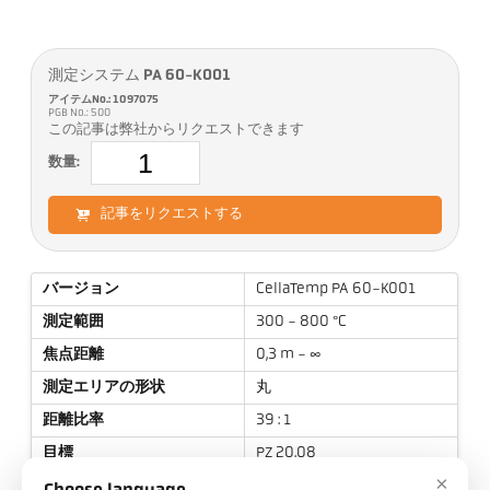
測定システム PA 60-K001
アイテムNo.: 1097075
PGB No.: 500
この記事は弊社からリクエストできます
数量:
記事をリクエストする
バージョン
CellaTemp PA 60-K001
測定範囲
300 - 800 °C
焦点距離
0,3 m - ∞
測定エリアの形状
丸
距離比率
39 : 1
目標
PZ 20.08
×
測定原理
2色