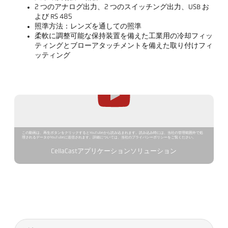
2 つのアナログ出力、2 つのスイッチング出力、USB お
よび RS 485
照準方法：レンズを通しての照準
柔軟に調整可能な保持装置を備えた工業用の冷却フィッ
ティングとブローアタッチメントを備えた取り付けフィ
ッティング
この動画は、再生ボタンをクリックするとYouTubeから読み込まれます。読み込み時には、当社の管理範囲外で処
理されるデータがYouTubeに送信されます。詳細については、当社のプライバシーポリシーをご覧ください。
CellaCastアプリケーションソリューション