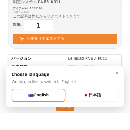
測定システム PA 83-K011
アイテムNo.: 1081164
PGB No.: 500
この記事は弊社からリクエストできます
数量:
記事をリクエストする
バージョン
CellaCast PA 83-K011
測定範囲
650 - 1700 °C
×
Choose language
焦点距離
0,4 m - ∞
Would you like to switch to English?
測定エリアの形状
長方形
距離比率
45:1 / 230:1
English
日本語
目標
PZ 20.01
連絡先
測定原理
2色
照準オプション
ビデオカメラ