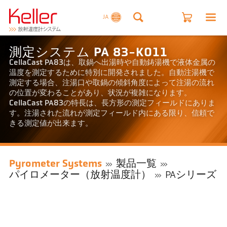
JA
測定システム PA 83-K011
CellaCast PA83は、取鍋へ出湯時や自動鋳湯機で液体金属の
温度を測定するために特別に開発されました。自動注湯機で
測定する場合、注湯口や取鍋の傾斜角度によって注湯の流れ
の位置が変わることがあり、状況が複雑になります。
CellaCast PA83の特長は、長方形の測定フィールドにありま
す。注湯された流れが測定フィールド内にある限り、信頼で
きる測定値が出来ます。
Pyrometer Systems
製品一覧
パイロメーター（放射温度計）
PAシリーズ