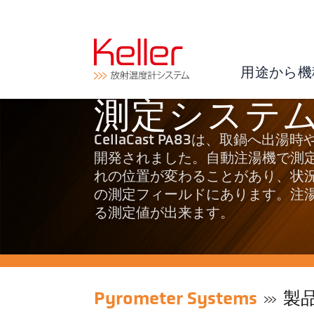
用途から機
測定システム P
CellaCast PA83は、取鍋
開発されました。自動注湯機で測
れの位置が変わることがあり、状況が複
の測定フィールドにあります。注
る測定値が出来ます。
Pyrometer Systems
製