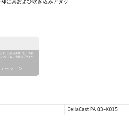
冷却金具および吹き込みアタッ
れます。読み込み時には、当社
細については、当社のプライバ
ソリューション
CellaCast PA 83-K015
650 - 1700 °C