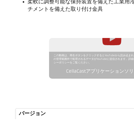
柔軟に調整可能な保持装置を備えた工業用
チメントを備えた取り付け金具
この動画は、再生ボタンをクリックするとYouTubeから読み込ま
の管理範囲外で処理されるデータがYouTubeに送信されます。詳
シーポリシーをご覧ください。
CellaCastアプリケーション
バージョン
測定範囲