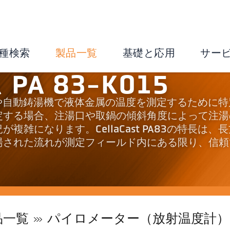
種検索
製品一覧
基礎と応用
サー
A 83-K015
へ出湯時や自動鋳湯機で液体金属の温度を測定するために
定する場合、注湯口や取鍋の傾斜角度によって注湯
雑になります。CellaCast PA83の特長は、
湯された流れが測定フィールド内にある限り、信頼
品一覧
パイロメーター（放射温度計）