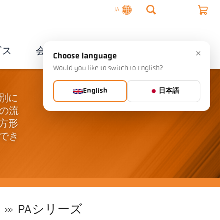
JA
ビス
会社概要
連絡先
×
Choose language
Would you like to switch to English?
English
日本語
特別に
の流
長方形
でき
PAシリーズ