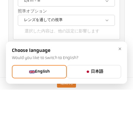
0,4 m - ∞
照準オプション
レンズを通しての視準
選択した内容は、他の設定に影響します
アイテムNo.: 1049202
×
PGB No.: 500
Choose language
この記事は弊社からリクエストできます
Would you like to switch to English?
数量:
English
日本語
記事をリクエストする
連絡先
バージョン
CellaCast PA 80 AF 4
/D
焦点距離
0,4 m - ∞
測定エリアの形状
丸
距離比率
150 : 1
目標
PZ 20.01