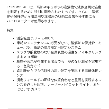
CellaCast PA80は、高炉やキュポラの注湯槽で液体金属の温度
を測定するために特別に開発されたものです。さらに、溶解
炉や保持炉から搬送用や注湯用の取鍋に金属を移す際にも、
パイロメーターが使用されます。
特集:
測定範囲 750 ～ 2,400 °C
摩耗やメンテナンスの必要がない、溶解炉や保持炉、キ
ューポラ、高炉の温度測定用測定システム
スラグや酸化物のない金属表面の温度をフィルタリング
する ATD 機能
粉塵や蒸気が存在する場合でも干渉のない測定を実現す
る 2 色測定方式
遠距離からでも信頼性の高い測定を実現する高解像度レ
ンズ
測定フィールドの正確な位置合わせと監視を実現するレ
ンズを通した照準、レーザー パイロット ライト、また
はビデオ カメラ