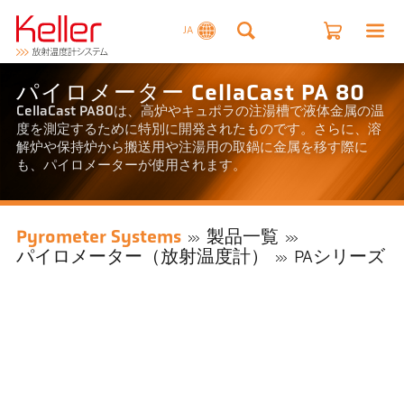
JA
パイロメーター CellaCast PA 80
CellaCast PA80は、高炉やキュポラの注湯槽で液体金属の温
度を測定するために特別に開発されたものです。さらに、溶
解炉や保持炉から搬送用や注湯用の取鍋に金属を移す際に
も、パイロメーターが使用されます。
Pyrometer Systems
製品一覧
パイロメーター（放射温度計）
PAシリーズ