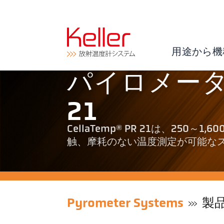
用途から機
パイロメーター 
21
CellaTemp® PR 21は、25
触、摩耗のない温度測定が可能な
Pyrometer Systems
製