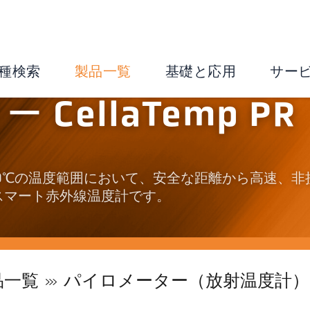
種検索
製品一覧
基礎と応用
サー
CellaTemp PR
0～1,600℃の温度範囲において、安全な距離から高速、非
スマート赤外線温度計です。
品一覧
パイロメーター（放射温度計）