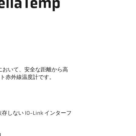
laTemp
温度範囲において、安全な距離から高
ト赤外線温度計です。
しない IO-Link インターフ