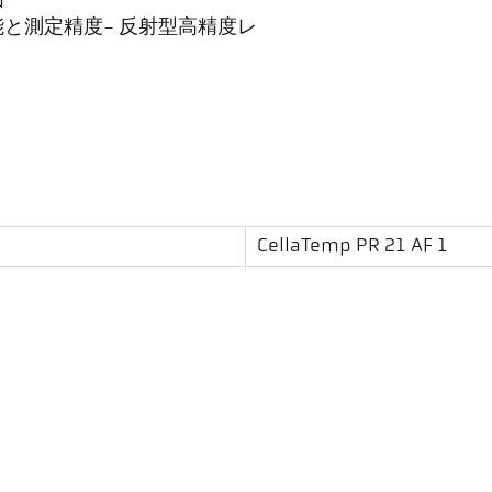
囲
と測定精度- 反射型高精度レ
CellaTemp PR 21 AF 1
250 - 1600 °C
10 mm
1,5 m
丸
単色