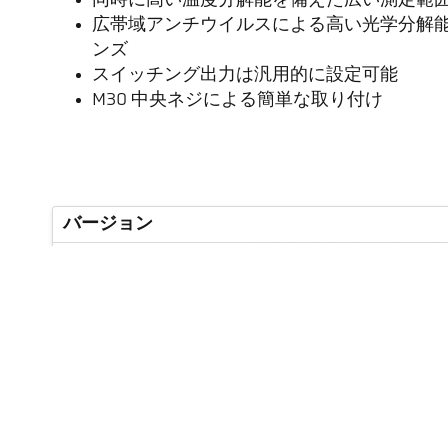
同時に高い温度分解能を備えた広い測定範
広帯域アンチウイルスによる高い光学分解能
ンズ
スイッチング出力は汎用的に設定可能
M30 中央ネジによる簡単な取り付け
バージョン
測定範囲
ターゲットサイズ
焦点距離
測定エリアの形状
測定原理