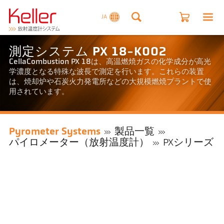
JA
測定システム PX 18-K002
CellaCombustion PX 18は、高温燃焼ガスの化学成分が高光
学濃度となる特殊な波長で測定を行います。これらの装置
は、焼却炉や石炭火力発電所などの大規模燃焼プラントで使
用されています。
Pyrometer Systems
製品一覧
パイロメーター（放射温度計）
PXシリーズ