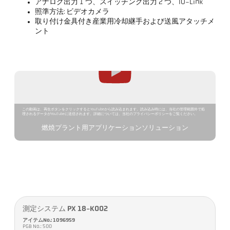
アナログ出力 1 つ、スイッチング出力 2 つ、IO-Link
照準方法: ビデオカメラ
取り付け金具付き産業用冷却継手および送風アタッチメ
ント
この動画は、再生ボタンをクリックするとYouTubeから読み込まれます。読み込み時には、当社の管理範囲外で処
理されるデータがYouTubeに送信されます。詳細については、当社のプライバシーポリシーをご覧ください。
燃焼プラント用アプリケーションソリューション
測定システム PX 18-K002
アイテムNo.: 1096959
PGB No.: 500