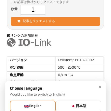
この記事は弊社からリクエストできます
数量:
記事をリクエストする
IOリンクの追加情報
バージョン
CellaTemp PX 18-K002
測定範囲
500 - 2500 °C
焦点距離
0,8 m - ∞
測定エリアの形状
丸
×
Choose language
距離比率
70 : 1
Would you like to switch to English?
目標
PZ 15.03
測定原理
単色
English
日本語