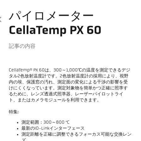
パイロメーター
CellaTemp PX 60
記事の内容
CellaTemp® PX 60は、300～1,000℃の温度を測定できるデジ
タル2色放射温度計です。2色放射温度計の採用により、視野
内の埃、保護窓の汚れ、測定面の変化による干渉の影響を受
けにくくなっています。測定対象物を簡単かつ正確に照準す
るために、レンズ透過式照準器、レーザーパイロットライ
ト、またはカメラモジュールを利用できます。
特集:
測定範囲：300～800 °C
最新のIO-Linkインターフェース
測定距離を正確に調整できるフォーカス可能な交換レン
ズ