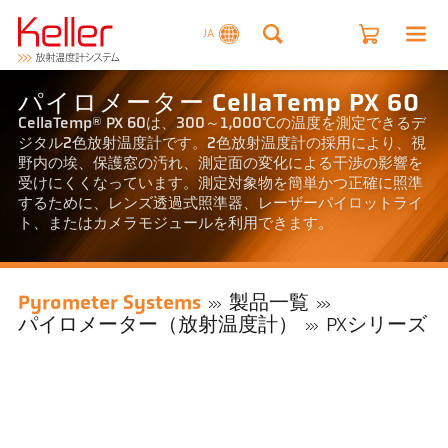
JA
パイロメーター CellaTemp PX 60
CellaTemp® PX 60は、300～1,000℃の温度を測定できるデ
ジタル2色放射温度計です。2色放射温度計の採用により、視
野内の埃、保護窓の汚れ、測定面の変化による干渉の影響を
受けにくくなっています。測定対象物を簡単かつ正確に照準
するために、レンズ透過式照準器、レーザーパイロットライ
ト、またはカメラモジュールを利用できます。
Pyrometer Systems
製品一覧
パイロメーター（放射温度計）
PXシリーズ