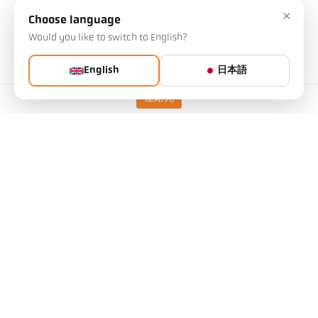
×
Choose language
記事をリクエストする
Would you like to switch to English?
IOリンクの追加情報
English
日本語
連絡先
バージョン
CellaTemp PX 60 AF 1
/D
測定範囲
300 - 800 °C
焦点距離
0,3 m - ∞
測定エリアの形状
丸
距離比率
39 : 1
目標
PZ 20.08
測定原理
2色
照準オプション
レンズを通しての視準