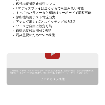
広帯域反射防止精密レンズ
LEDディスプレイは遠くからでも読み取り可能
すべてのパラメータと機能はキーボードで調整可能
診断機能用テスト電流出力
アナログ出力1点とスイッチング出力2点
ソースは自由に設定可能
自動温度検出用ATD機能
汚染監視のためのSCM機能
この動画は、再生ボタンをクリックするとYouTubeから読み込まれます。読み込み時には、当社の管理範囲外で処
理されるデータがYouTubeに送信されます。詳細については、当社のプライバシーポリシーをご覧ください。
ビデオカメラ機能