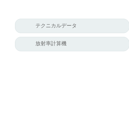
テクニカルデータ
放射率計算機
Kel
Pyr
Car
494
Ge
Tel