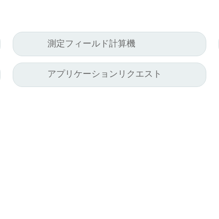
測定フィールド計算機
アプリケーションリクエスト
ler HCW GmbH
リンク
ometer Systems
Legal Notice
l-Keller-Straße 2-10
Privacy
79 Ibbenbüren,
GTC
rmany
efon +49 (0) 5451 850