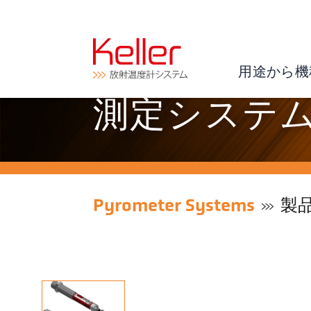
用途から機
測定システム P
Pyrometer Systems
製