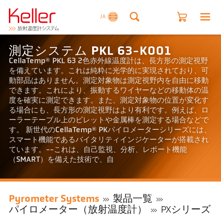
JA
測定システム PKL 63-K001
CellaTemp® PKL 63 2色赤外線温度計は、長方形の測定視野
を備えています。これは純粋に光学的に実現されており、可
動部品はありません。測定対象物は測定視野内を自由に移動
できます。これにより、振動するワイヤーなどの移動体の温
度を確実に測定できます。また、測定対象物の位置が変化す
る場合にも、長方形の測定視野はより有利です。例えば、ロ
ーラーテーブル上のビレットや金属棒を測定する場合などで
す。 新世代のCellaTemp® PKパイロメーターシリーズには、
スマート機能であるバイタリティインジケーターが搭載され
ています。--これは、自己監視、分析、レポート機能
（SMART）を備えた技術で、自
Pyrometer Systems
製品一覧
パイロメーター（放射温度計）
PXシリーズ