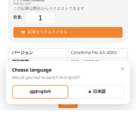
アイテムNo.: 1096530
PGB No.: 500
この記事は弊社からリクエストできます
数量:
記事をリクエストする
バージョン
CellaTemp PKL 63-K001
測定範囲
650 - 1600 °C
×
Choose language
ターゲットサイズ
18,5x2,7 mm
Would you like to switch to English?
焦点距離
1,0 m
測定エリアの形状
長方形
English
日本語
測定原理
2色
連絡先
照準オプション
LED ターゲットとしている
ライト