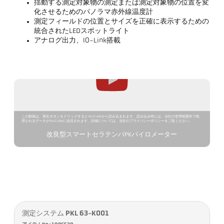
揺動する測定対象物の測定または測定対象物の位置を変
化させるためのパノラマ赤外線温度計
測定フィールドの位置とサイズを正確に表示するための
統合されたLEDスポットライト
アナログ出力、IO-Link搭載
この動画は、再生ボタンをクリックするとYouTubeから読み込まれます。読み込み時には、当社の管理範囲外で処
理されるデータがYouTubeに送信されます。詳細については、当社のプライバシーポリシーをご覧ください。
改良型スマートセラテンパPKパイロメーター
測定システム PKL 63-K001