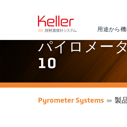
用途から機
パイロメーター 
10
Pyrometer Systems
製