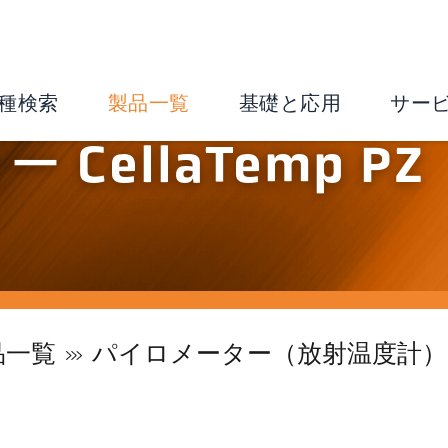
種検索
製品一覧
基礎と応用
サー
CellaTemp PZ
品一覧
パイロメーター（放射温度計）