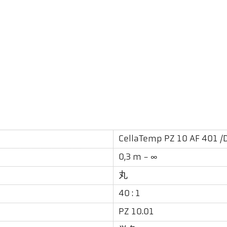
CellaTemp PZ 10 AF 401
/
0,3 m - ∞
丸
40 : 1
PZ 10.01