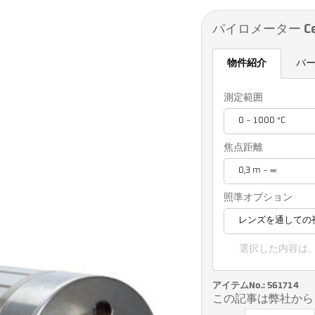
パイロメーター Cell
物件紹介
バ
測定範囲
0 - 1000 °C
焦点距離
0,3 m - ∞
照準オプション
レンズを通しての
選択した内容は
アイテムNo.: 561714
この記事は弊社から