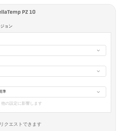
aTemp PZ 10
ージョン
視準
、他の設定に影響します
リクエストできます