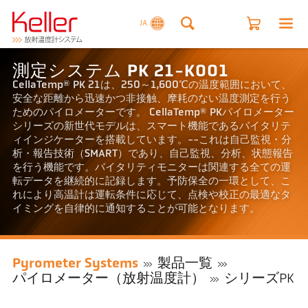
JA
測定システム PK 21-K001
CellaTemp® PK 21は、250～1,600℃の温度範囲において、
安全な距離から迅速かつ非接触、摩耗のない温度測定を行う
ためのパイロメーターです。 CellaTemp® PKパイロメーター
シリーズの新世代モデルは、スマート機能であるバイタリテ
ィインジケーターを搭載しています。--これは自己監視・分
析・報告技術（SMART）であり、自己監視、分析、状態報告
を行う機能です。バイタリティモニターは関連する全ての運
転データを継続的に記録します。予防保全の一環として、こ
れにより高温計は運転条件に応じて、点検や校正の最適なタ
イミングを自律的に通知することが可能となります。
Pyrometer Systems
製品一覧
パイロメーター（放射温度計）
シリーズPK