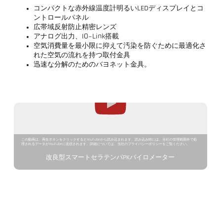
コンパクトな赤外線温度計明るいLEDディスプレイとコ
ントロールパネル
広帯域反射防止精密レンズ
アナログ出力、IO-Link搭載
空気消費量を最小限に抑えて汚染を防ぐために最適化さ
れた空気の流れを持つ取付金具
迅速な分解のためのバヨネット金具。
この動画は、再生ボタンをクリックするとYouTubeから読み込まれます。読み込み時には、当社の管理範囲外で処
理されるデータがYouTubeに送信されます。詳細については、当社のプライバシーポリシーをご覧ください。
改良型スマートセラテンパPKパイロメーター