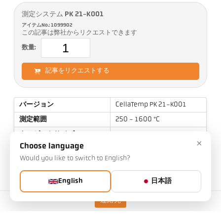
測定システム PK 21-K001
アイテムNo.: 1099902
この記事は弊社からリクエストできます
数量:
記事をリクエストする
バージョン
CellaTemp PK 21-K001
測定範囲
250 - 1600 °C
ターゲットサイズ
10 mm
×
Choose language
焦点距離
1,5 m
Would you like to switch to English?
測定エリアの形状
丸
測定原理
単色
English
日本語
連絡先