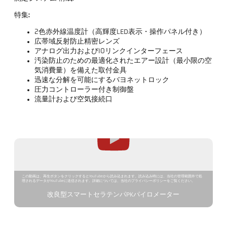
特集:
2色赤外線温度計（高輝度LED表示・操作パネル付き）
広帯域反射防止精密レンズ
アナログ出力およびIOリンクインターフェース
汚染防止のための最適化されたエアー設計（最小限の空
気消費量）を備えた取付金具
迅速な分解を可能にするバヨネットロック
圧力コントローラー付き制御盤
流量計および空気接続口
この動画は、再生ボタンをクリックするとYouTubeから読み込まれます。読み込み時には、当社の管理範囲外で処
理されるデータがYouTubeに送信されます。詳細については、当社のプライバシーポリシーをご覧ください。
改良型スマートセラテンパPKパイロメーター