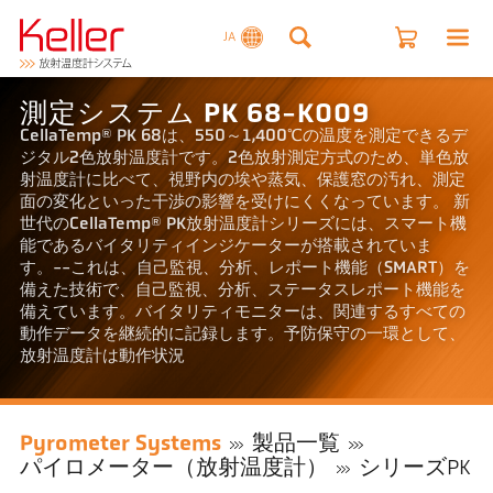
JA
測定システム PK 68-K009
CellaTemp® PK 68は、550～1,400℃の温度を測定できるデ
ジタル2色放射温度計です。2色放射測定方式のため、単色放
射温度計に比べて、視野内の埃や蒸気、保護窓の汚れ、測定
面の変化といった干渉の影響を受けにくくなっています。 新
世代のCellaTemp® PK放射温度計シリーズには、スマート機
能であるバイタリティインジケーターが搭載されていま
す。--これは、自己監視、分析、レポート機能（SMART）を
備えた技術で、自己監視、分析、ステータスレポート機能を
備えています。バイタリティモニターは、関連するすべての
動作データを継続的に記録します。予防保守の一環として、
放射温度計は動作状況
Pyrometer Systems
製品一覧
パイロメーター（放射温度計）
シリーズPK