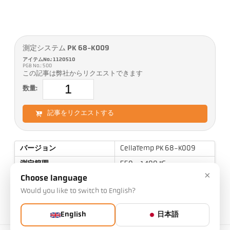
測定システム PK 68-K009
アイテムNo.: 1120510
PGB No.: 500
この記事は弊社からリクエストできます
数量:
記事をリクエストする
バージョン
CellaTemp PK 68-K009
測定範囲
550 - 1400 °C
×
Choose language
ターゲットサイズ
21 mm
Would you like to switch to English?
焦点距離
1,5 m
測定エリアの形状
丸
English
日本語
測定原理
2色