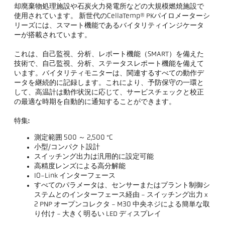
却廃棄物処理施設や石炭火力発電所などの大規模燃焼施設で
使用されています。 新世代のCellaTemp® PKパイロメーターシ
リーズには、スマート機能であるバイタリティインジケータ
ーが搭載されています。
これは、自己監視、分析、レポート機能（SMART）を備えた
技術で、自己監視、分析、ステータスレポート機能を備えて
います。バイタリティモニターは、関連するすべての動作デ
ータを継続的に記録します。これにより、予防保守の一環と
して、高温計は動作状況に応じて、サービスチェックと校正
の最適な時期を自動的に通知することができます。
特集:
測定範囲 500 ～ 2,500 °C
小型/コンパクト設計
スイッチング出力は汎用的に設定可能
高精度レンズによる高分解能
IO-Link インターフェース
すべてのパラメータは、センサーまたはプラント制御シ
ステムとのインターフェース経由 - スイッチング出力 x
2 PNP オープンコレクタ - M30 中央ネジによる簡単な取
り付け - 大きく明るい LED ディスプレイ