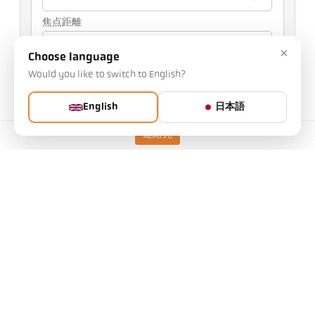
焦点距離
0,4 m
×
Choose language
選択した内容は、他の設定に影響します
Would you like to switch to English?
アイテムNo.: 1124747
English
日本語
PGB No.: 500
この記事は弊社からリクエストできます
連絡先
数量:
記事をリクエストする
バージョン
CellaCombustion PK 73 BF
1
測定範囲
500 - 2500 °C
ターゲットサイズ
7 mm
焦点距離
0,4 m