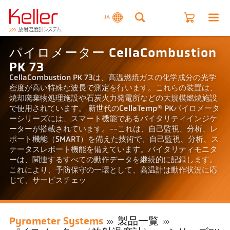
JA
パイロメーター CellaCombustion
PK 73
CellaCombustion PK 73は、高温燃焼ガスの化学成分の光学
密度が高い特殊な波長で測定を行います。これらの装置は、
焼却廃棄物処理施設や石炭火力発電所などの大規模燃焼施設
で使用されています。 新世代のCellaTemp® PKパイロメータ
ーシリーズには、スマート機能であるバイタリティインジケ
ーターが搭載されています。--これは、自己監視、分析、レ
ポート機能（SMART）を備えた技術で、自己監視、分析、ス
テータスレポート機能を備えています。バイタリティモニタ
ーは、関連するすべての動作データを継続的に記録します。
これにより、予防保守の一環として、高温計は動作状況に応
じて、サービスチェッ
Pyrometer Systems
製品一覧