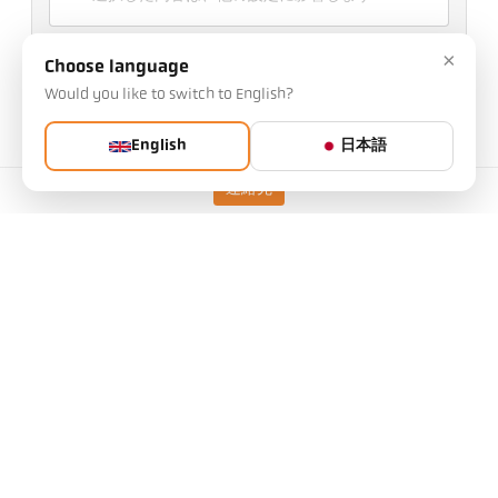
アイテムNo.: 1125195
×
PGB No.: 500
Choose language
この記事は弊社からリクエストできます
Would you like to switch to English?
数量:
English
日本語
記事をリクエストする
連絡先
IOリンクの追加情報
バージョン
CellaTemp PK 14 BF 1
測定範囲
0 - 500 °C
ターゲットサイズ
420 mm
焦点距離
1 m
測定エリアの形状
丸