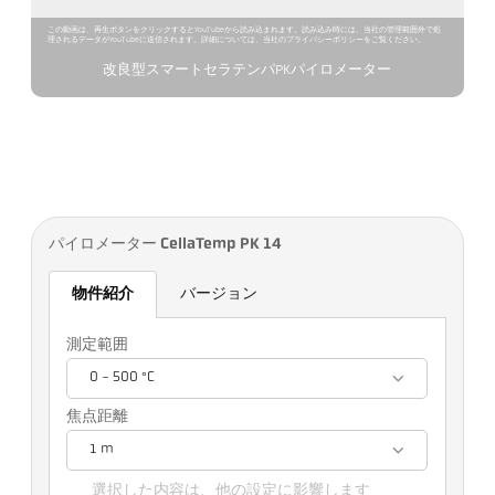
この動画は、再生ボタンをクリックするとYouTubeから読み込まれます。読み込み時には、当社の管理範囲外で処
理されるデータがYouTubeに送信されます。詳細については、当社のプライバシーポリシーをご覧ください。
改良型スマートセラテンパPKパイロメーター
パイロメーター CellaTemp PK 14
物件紹介
バージョン
測定範囲
0 - 500 °C
焦点距離
1 m
選択した内容は、他の設定に影響します