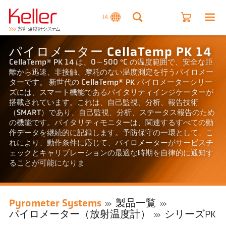
JA
パイロメーター CellaTemp PK 14
CellaTemp® PK 14 は、0～500 °C の温度範囲で、安全な距
離から迅速、非接触、摩耗のない温度測定を行うパイロメー
ターです。 新世代の CellaTemp® PK パイロメーターシリー
ズには、スマート機能であるバイタリティインジケーターが
搭載されています。これは、自己監視、分析、報告技術
（SMART）であり、自己監視、分析、ステータス報告のため
の機能です。バイタリティモニターは、関連するすべての動
作データを継続的に記録します。予防保守の一環として、こ
れにより、動作条件に応じて、パイロメーターがサービスチ
ェックとキャリブレーションの最適な時期を自律的に通知す
ることが可能になりま
Pyrometer Systems
製品一覧
パイロメーター（放射温度計）
シリーズPK