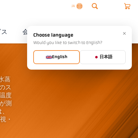
JA
ビス
会社概要
連絡先
×
Choose language
Would you like to switch to English?
English
日本語
や水蒸
mのス
温度
が測
は、
監視・