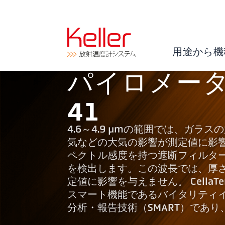
用途から機
パイロメーター 
41
4.6～4.9 µmの範囲では、ガラ
気などの大気の影響が測定値に影響を与えま
ペクトル感度を持つ遮断フィルタ
を検出します。この波長では、厚
定値に影響を与えません。 Cella
スマート機能であるバイタリティイ
分析・報告技術（SMART）であ