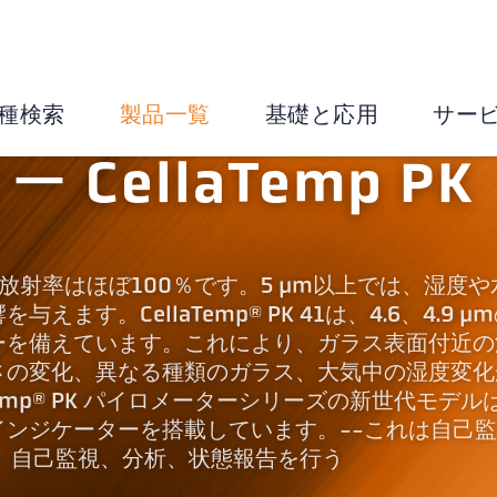
種検索
製品一覧
基礎と応用
サー
CellaTemp PK
スの放射率はほぼ100％です。5 µm以上では、湿度
す。CellaTemp® PK 41は、4.6、4.9 µ
ーを備えています。これにより、ガラス表面付近の
さの変化、異なる種類のガラス、大気中の湿度変化
Temp® PK パイロメーターシリーズの新世代モデル
ンジケーターを搭載しています。--これは自己
り、自己監視、分析、状態報告を行う