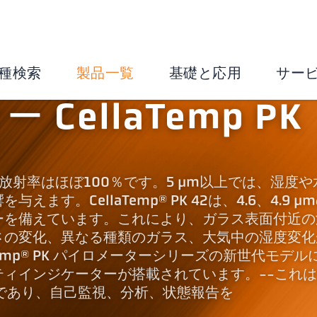
種検索
製品一覧
基礎と応用
サー
CellaTemp PK
スの放射率はほぼ100％です。5 µm以上では、湿度
す。CellaTemp® PK 42は、4.6、4.9 µ
ーを備えています。これにより、ガラス表面付近の
さの変化、異なる種類のガラス、大気中の湿度変化
Temp® PK パイロメーターシリーズの新世代モデル
ィインジケーターが搭載されています。--これ
）であり、自己監視、分析、状態報告を