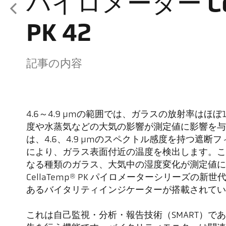
パイロメーター Cel
PK 42
記事の内容
4.6～4.9 µmの範囲では、ガラスの放射率はほぼ
度や水蒸気などの大気の影響が測定値に影響を与えます。C
は、4.6、4.9 µmのスペクトル感度を持つ遮
により、ガラス表面付近の温度を検出します。こ
なる種類のガラス、大気中の湿度変化が測定値に
CellaTemp® PK パイロメーターシリーズの
あるバイタリティインジケーターが搭載されてい
これは自己監視・分析・報告技術（SMART）で