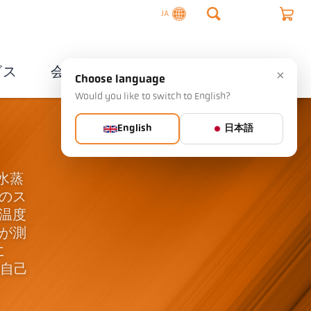
JA
ビス
会社概要
連絡先
×
Choose language
Would you like to switch to English?
English
日本語
や水蒸
mのス
温度
が測
に
は自己