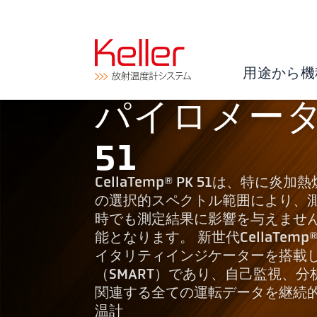
用途から機
パイロメーター 
51
CellaTemp® PK 51は、特
の選択的スペクトル範囲により、測
時でも測定結果に影響を与えませ
能となります。 新世代CellaTe
イタリティインジケーターを搭載し
（SMART）であり、自己監視、
関連する全ての運転データを継続
温計