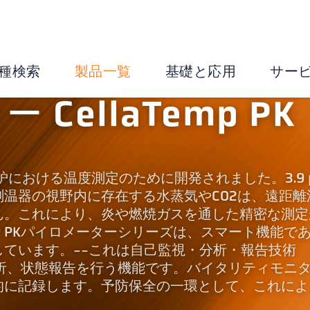
種検索
製品一覧
基礎と応用
サー
CellaTemp PK
に炎加熱炉における温度測定のために開発されました。3.9 
温器の視野内に存在する水蒸気やCO2は、遠距離
ん。これにより、炎や燃焼ガスを通した精密な測定
mp® PKパイロメーターシリーズは、スマート機能で
ています。--これは自己監視・分析・報告技術
分析、状態報告を行う機能です。バイタリティモニ
的に記録します。予防保全の一環として、これによ