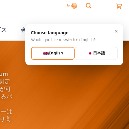
JA
ビス
会社概要
連絡先
×
Choose language
Would you like to switch to English?
English
日本語
µm
測定
が可
あるバ
ターは
り高